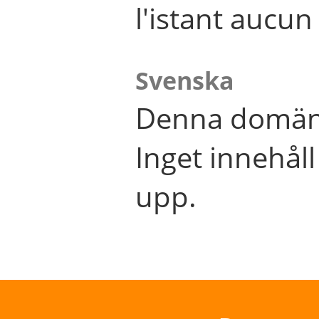
l'istant aucu
Svenska
Denna domän 
Inget innehål
upp.